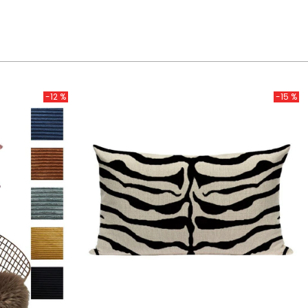
-12 %
-15 %