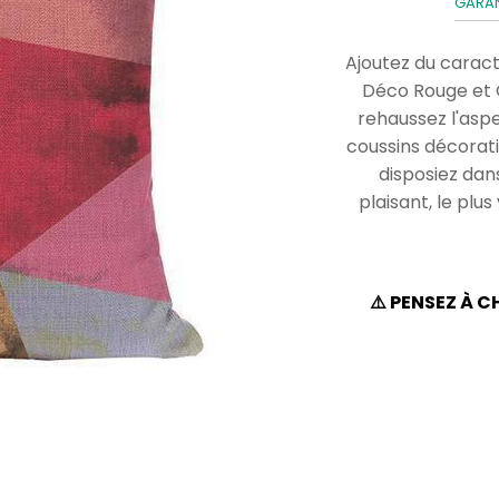
GARAN
Ajoutez du caract
Déco Rouge et G
rehaussez l'aspe
coussins décorati
disposiez dan
plaisant, le plu
⚠️ PENSEZ À 